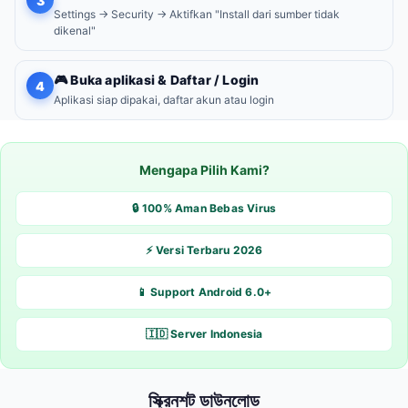
3
Settings → Security → Aktifkan "Install dari sumber tidak
dikenal"
🎮 Buka aplikasi & Daftar / Login
4
Aplikasi siap dipakai, daftar akun atau login
Mengapa Pilih Kami?
🔒 100% Aman Bebas Virus
⚡ Versi Terbaru 2026
📱 Support Android 6.0+
🇮🇩 Server Indonesia
স্ক্রিনশট ডাউনলোড