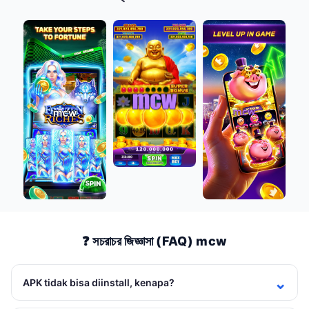
❓ সচরাচর জিজ্ঞাসা (FAQ) mcw
APK tidak bisa diinstall, kenapa?