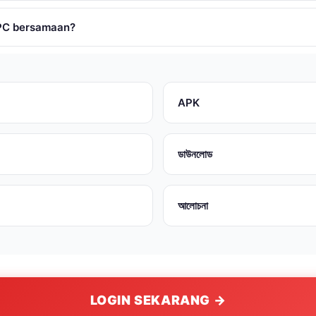
 PC bersamaan?
APK
ডাউনলোড
আলোচনা
LOGIN SEKARANG →