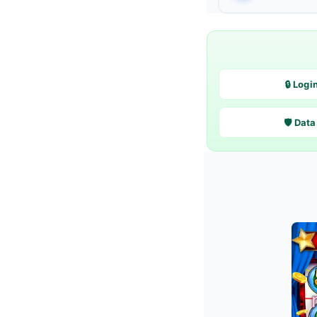
🔒 Log
🛡️ Dat