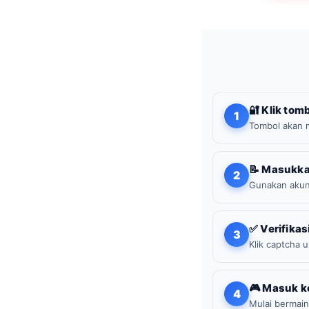
🔐 Klik tom
1
Tombol akan m
📝 Masukk
2
Gunakan akun
✅ Verifikas
3
Klik captcha 
🎮 Masuk k
4
Mulai bermai