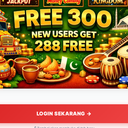
LOGIN SEKARANG →