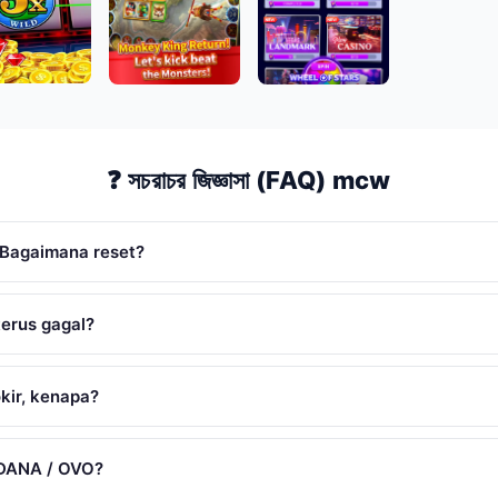
❓ সচরাচর জিজ্ঞাসা (FAQ) mcw
Bagaimana reset?
terus gagal?
kir, kenapa?
i DANA / OVO?