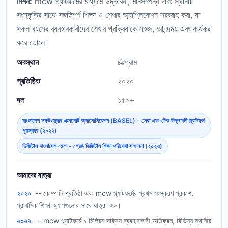
মিশন:
mcw প্ল্যাটফর্মের মাধ্যমে উদ্ভাবনী, মানসম্পন্ন এবং স্থানীয়
সংস্কৃতির সাথে সঙ্গতিপূর্ণ শিক্ষা ও শেখার অ্যাপ্লিকেশন সরবরাহ করা, যা
সকল বয়সের ব্যবহারকারীদের শেখার প্রক্রিয়াকে সহজ, আনন্দময় এবং কার্যকর
করে তোলে।
অবস্থান
চট্টগ্রাম
প্রতিষ্ঠিত
২০২০
দল
১৫০+
বাংলাদেশ সফটওয়্যার এক্সপোর্ট অ্যাসোসিয়েশন (BASEL) - সেরা এড-টেক উদ্ভাবনী প্ল্যাটফর্ম
পুরস্কার (২০২২)
ডিজিটাল বাংলাদেশ মেলা - শ্রেষ্ঠ ডিজিটাল শিক্ষা পরিষেবা সম্মাননা (২০২৩)
আমাদের যাত্রা
২০২০
-- কোম্পানি প্রতিষ্ঠা এবং mcw প্ল্যাটফর্মের প্রথম সংস্করণ প্রকাশ,
প্রাথমিক শিক্ষা অ্যাপগুলোর সাথে যাত্রা শুরু।
২০২২
-- mcw প্ল্যাটফর্মে ১ মিলিয়ন সক্রিয় ব্যবহারকারী অতিক্রম, বিভিন্ন স্থানীয়